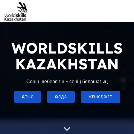
WORLDSKILLS
KAZAKHSTAN
Сенің шеберлігің – сенің болашағың
ҚАТЫС
ҚОЛДА
ЖЕНІСҚЕ ЖЕТ