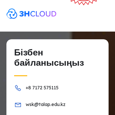
Бізбен
байланысыңыз
+8 7172 575115
wsk@talap.edu.kz