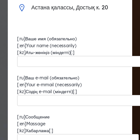
Астана қалассы, Достық к. 20
[:ru]Ваше имя (обязательно)
[:en]Your name (necessarily)
[:kz]Аты-жөніңіз (міндетті)[:]
[:ru]Ваш e-mail (обязательно)
[:en]Your e-mmail (necessarily)
[:kz]Сіздің e-mail (міндетті)[:]
[:ru]Сообщение
[:en]Massage
[:kz]Хабарлама[:]