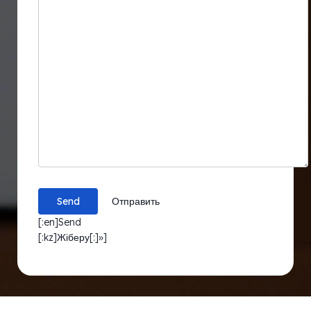
Отправить
[:en]Send
[:kz]Жіберу[:]»]