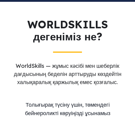
WORLDSKILLS
дегеніміз не?
WorldSkills — жұмыс кәсібі мен шеберлік
дағдысының беделін арттыруды көздейтін
халықаралық қаржылық емес қозғалыс.
Толығырақ түсіну үшін, төмендегі
бейнероликті көруіңізді ұсынамыз