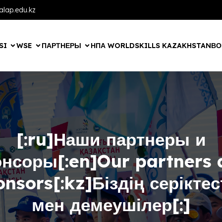
lap.edu.kz
SI
WSE
ПАРТНЕРЫ
НПА WORLDSKILLS KAZAKHSTAN
ВО
[:ru]Наши партнеры и
онсоры[:en]Our partners 
onsors[:kz]Біздің серіктес
мен демеушілер[:]