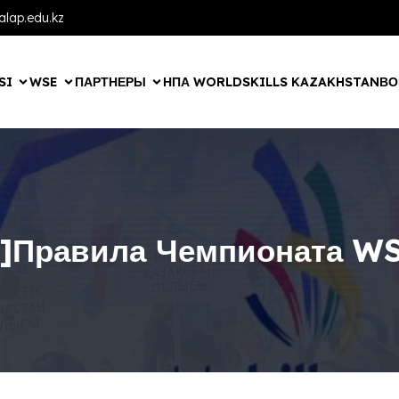
lap.edu.kz
SI
WSE
ПАРТНЕРЫ
НПА WORLDSKILLS KAZAKHSTAN
ВО
u]Правила Чемпионата WS