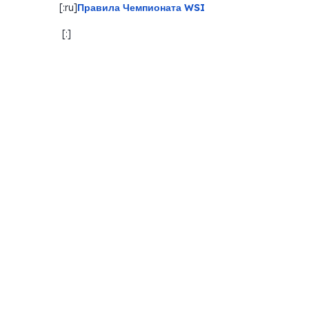
[:ru]
Правила Чемпионата WSI
[:]