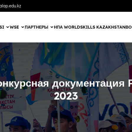
lap.edu.kz
SI
WSE
ПАРТНЕРЫ
НПА WORLDSKILLS KAZAKHSTAN
ВО
онкурсная документация 
2023